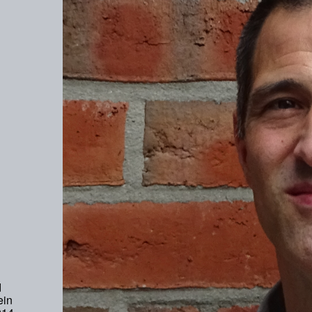
d
ein