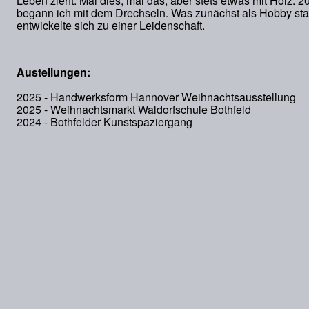
Leben zieht. Mal dies, mal das, aber stets etwas mit Holz. 2
begann ich mit dem Drechseln. Was zunächst als Hobby star
entwickelte sich zu einer Leidenschaft.
Austellungen:
2025 - Handwerksform Hannover Weihnachtsausstellung
2025 - Weihnachtsmarkt Waldorfschule Bothfeld
2024 - Bothfelder Kunstspaziergang