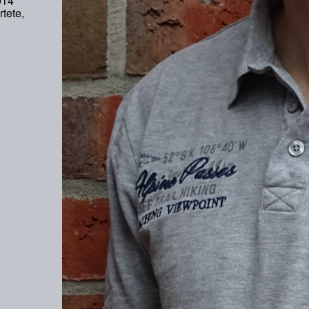
014
tete,